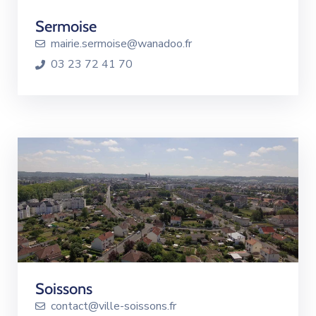
Sermoise
mairie.sermoise@wanadoo.fr
03 23 72 41 70
Soissons
contact@ville-soissons.fr