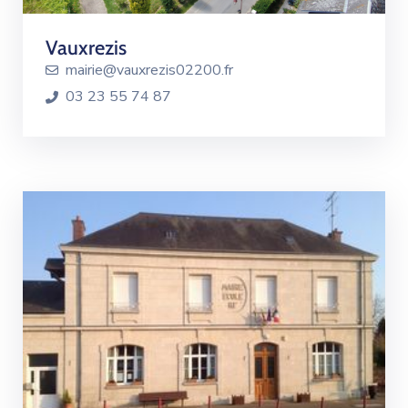
Vauxrezis
mairie@vauxrezis02200.fr
03 23 55 74 87