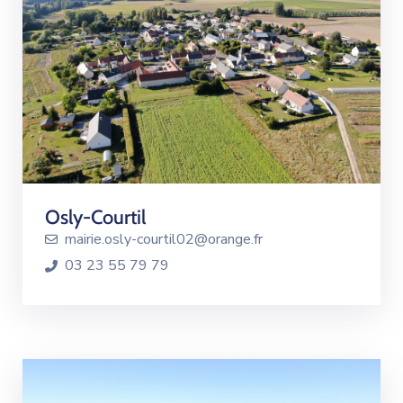
Osly-Courtil
mairie.osly-courtil02@orange.fr
03 23 55 79 79