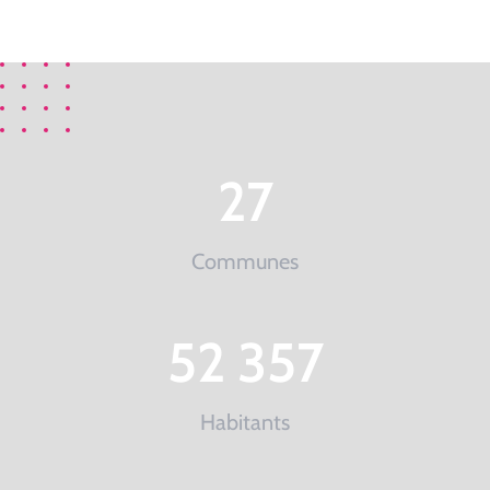
27
Communes
52 357
Habitants