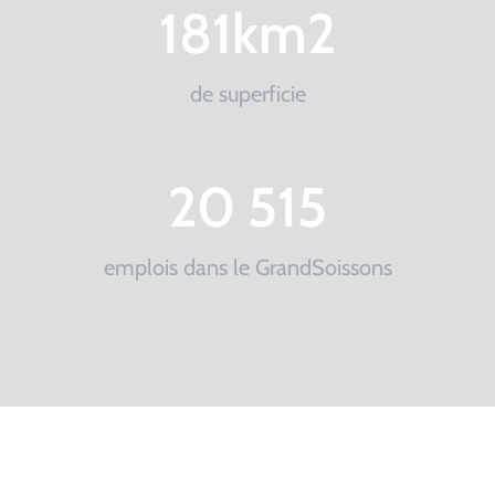
181
km2
de superficie
20 515
emplois dans le GrandSoissons