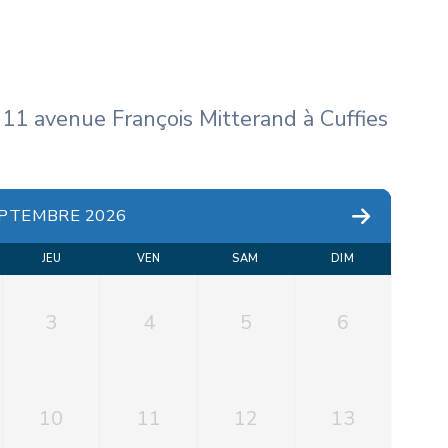
 11 avenue François Mitterand à Cuffies
PTEMBRE 2026
JEU
VEN
SAM
DIM
3
4
5
6
10
11
12
13