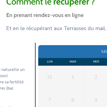
Comment le
récupérer
?
En prenant rendez-vous en ligne
Et en le récupérant aux Terrasses du mail,
SE
LUN
MAR
MER
e naturelle un
mpost
31
1
2
e sa fertilité
res (bac
7
8
9