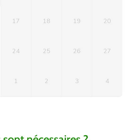
17
18
19
20
24
25
26
27
1
2
3
4
s
sont nécessaires ?