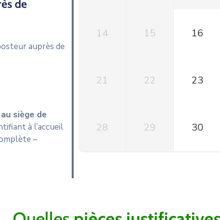
ès de
14
15
16
posteur auprès de
21
22
23
au siège de
28
29
30
tifiant à l’accueil
complète –
Quelles
pièces justificative