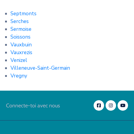
Septmonts
Serches
Sermoise
Soissons
Vauxbuin
Vauxrezis
Venizel
Villeneuve-Saint-Germain
Vregny
Connecte-toi avec nous