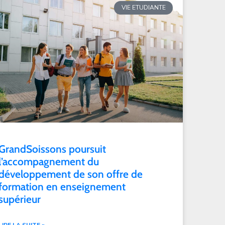
VIE ETUDIANTE
GrandSoissons poursuit
l’accompagnement du
développement de son offre de
formation en enseignement
supérieur