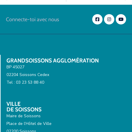
Connecte-toi avec nous
GRANDSOISSONS AGGLOMÉRATION
BP 45027
02204 Soissons Cedex
Tel : 03 23 53 88 40
VILLE
DE SOISSONS
Maire de Soissons
Place de l’Hôtel de Ville
02200 Soissons