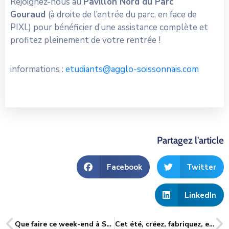
Rejoignez-nous au
Pavillon Nord du Parc
Gouraud
(à droite de l’entrée du parc, en face de
PIXL) pour bénéficier d’une assistance complète et
profitez pleinement de votre rentrée !
informations :
etudiants@agglo-soissonnais.com
Partagez l'article
Facebook
Twitter
LinkedIn
Que faire ce week-end à Soissons ? – Du 4 au 6 juillet 2025
Cet été, créez, fabriquez, explorez avec PIX’L