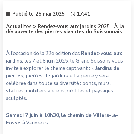
Publié le
26 mai 2025
17:41
Actualités > Rendez-vous aux jardins 2025 : À la
découverte des pierres vivantes du Soissonnais
À l’occasion de la 22e édition des
Rendez-vous aux
jardins
, les 7 et 8 juin 2025, le Grand Soissons vous
invite à explorer le thème captivant :
« Jardins de
pierres, pierres de jardins »
. La pierre y sera
célébrée dans toute sa diversité : ponts, murs,
statues, mobiliers anciens, grottes et paysages
sculptés.
Samedi 7 juin à 10h30
,
le chemin de Villers-la-
Fosse
, à Vauxrezis.