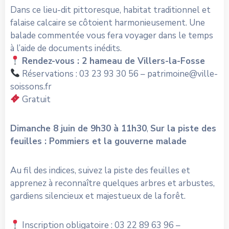
Dans ce lieu-dit pittoresque, habitat traditionnel et
falaise calcaire se côtoient harmonieusement. Une
balade commentée vous fera voyager dans le temps
à l’aide de documents inédits.
Rendez-vous : 2 hameau de Villers-la-Fosse
Réservations : 03 23 93 30 56 – patrimoine@ville-
soissons.fr
Gratuit
Dimanche 8 juin de 9h30 à 11h30
,
Sur la piste des
feuilles : Pommiers et la gouverne malade
Au fil des indices, suivez la piste des feuilles et
apprenez à reconnaître quelques arbres et arbustes,
gardiens silencieux et majestueux de la forêt.
Inscription obligatoire : 03 22 89 63 96 –