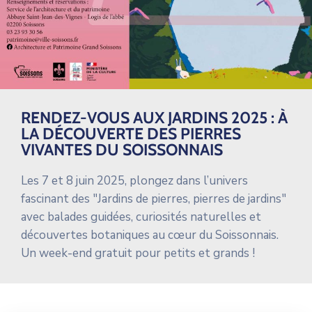
RENDEZ-VOUS AUX JARDINS 2025 : À
LA DÉCOUVERTE DES PIERRES
VIVANTES DU SOISSONNAIS
Les 7 et 8 juin 2025, plongez dans l’univers
fascinant des "Jardins de pierres, pierres de jardins"
avec balades guidées, curiosités naturelles et
découvertes botaniques au cœur du Soissonnais.
Un week-end gratuit pour petits et grands !