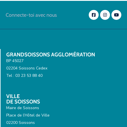
Connecte-toi avec nous
GRANDSOISSONS AGGLOMÉRATION
BP 45027
02204 Soissons Cedex
Tel : 03 23 53 88 40
VILLE
DE SOISSONS
Maire de Soissons
Place de l’Hôtel de Ville
02200 Soissons