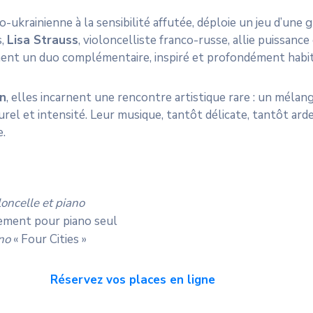
do-ukrainienne à la sensibilité affutée, déploie un jeu d’une
s,
Lisa Strauss
, violoncelliste franco-russe, allie puissanc
ment un duo complémentaire, inspiré et profondément habit
on
, elles incarnent une rencontre artistique rare : un mélan
urel et intensité. Leur musique, tantôt délicate, tantôt ard
e.
oncelle et piano
gement pour piano seul
no
« Four Cities »
Réservez vos places en ligne