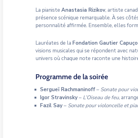
La pianiste
Anastasia Rizikov
, artiste cana
présence scénique remarquable. À ses côté
personnalité affirmée. Ensemble, elles for
Lauréates de la
Fondation Gautier Capuç
visions musicales qui se répondent avec nat
univers où chaque note raconte une histoir
Programme de la soirée
Sergueï Rachmaninoff
–
Sonate pour viol
Igor Stravinsky
–
L’Oiseau de feu
, arran
Fazil Say
–
Sonate pour violoncelle et pia