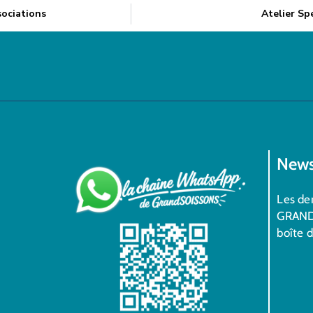
sociations
Atelier Sp
News
Les der
GRAND
boîte 