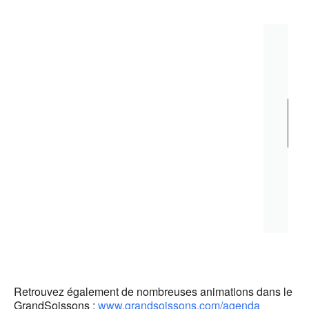
Rés
vos
plac
Retrouvez également de nombreuses animations dans le
GrandSoissons :
www.grandsoissons.com/agenda