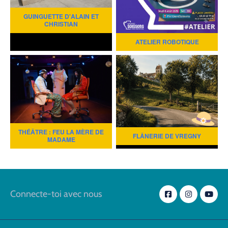
GUINGUETTE D'ALAIN ET
CHRISTIAN
ATELIER ROBOTIQUE
THÉÂTRE : FEU LA MÈRE DE
FLÂNERIE DE VREGNY
MADAME
Connecte-toi avec nous