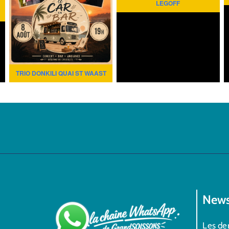
LEGOFF
TRIO DONKILI QUAI ST WAAST
News
Les der