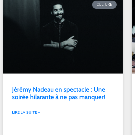
CULTURE
Jérémy Nadeau en spectacle : Une
soirée hilarante à ne pas manquer!
LIRE LA SUITE »