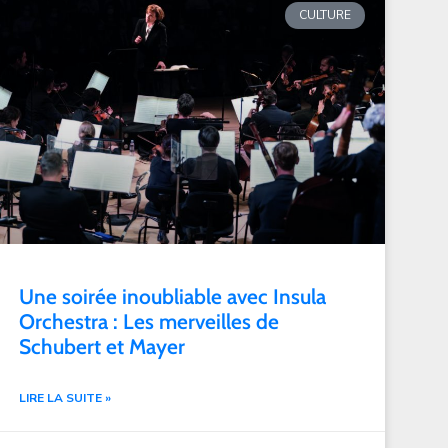
CULTURE
Une soirée inoubliable avec Insula
Orchestra : Les merveilles de
Schubert et Mayer
LIRE LA SUITE »